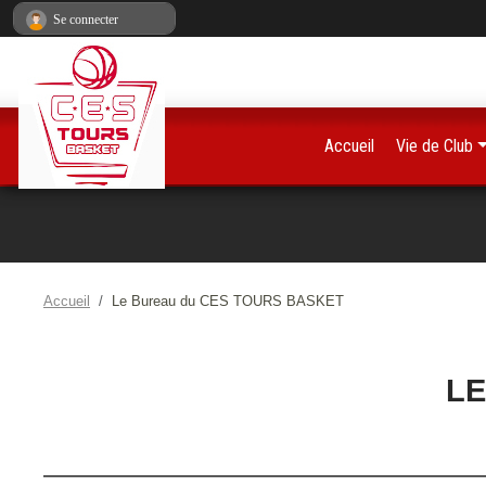
Panneau de gestion des cookies
Se connecter
Accueil
Vie de Club
Accueil
Le Bureau du CES TOURS BASKET
LE