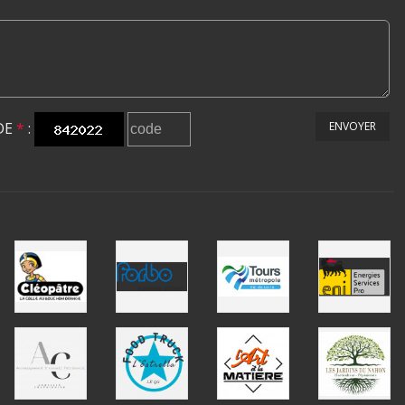
DE
*
:
ENVOYER