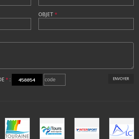
OBJET
*
DE
*
:
ENVOYER