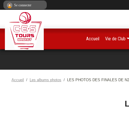
Panneau de gestion des cookies
Se connecter
Accueil
Vie de Club
Accueil
Les albums photos
LES PHOTOS DES FINALES DE N