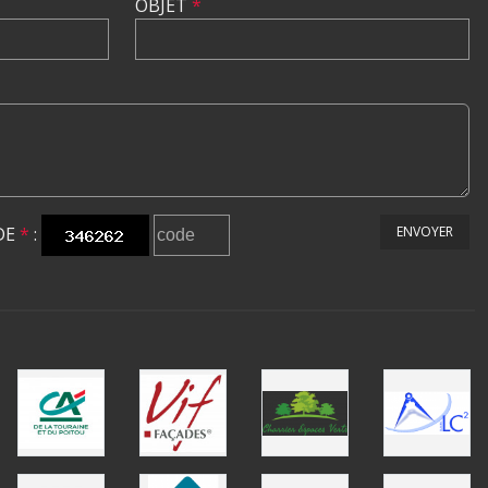
OBJET
*
DE
*
:
ENVOYER