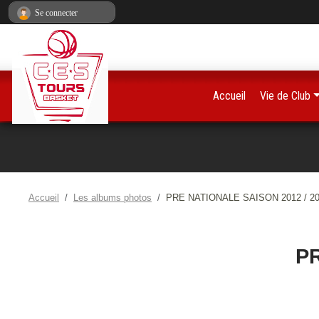
Panneau de gestion des cookies
Se connecter
Accueil
Vie de Club
Accueil
Les albums photos
PRE NATIONALE SAISON 2012 / 2
PR