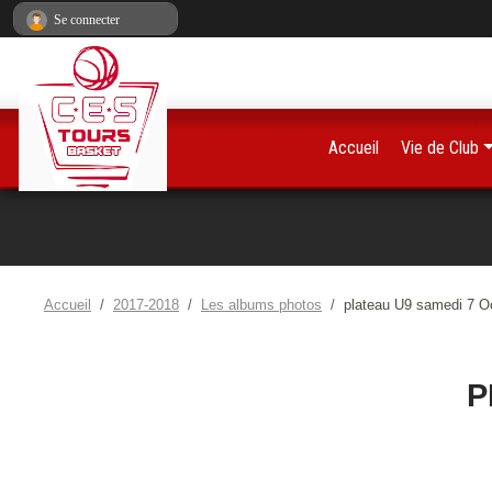
Panneau de gestion des cookies
Se connecter
Accueil
Vie de Club
Accueil
2017-2018
Les albums photos
plateau U9 samedi 7 Oc
P