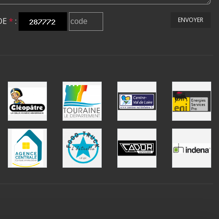
DE
*
:
ENVOYER