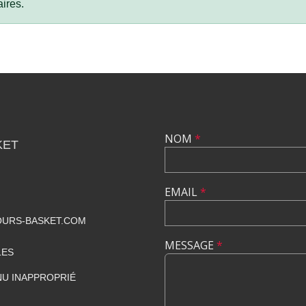
ires.
NOM
*
KET
EMAIL
*
URS-BASKET.COM
MESSAGE
*
LES
U INAPPROPRIÉ